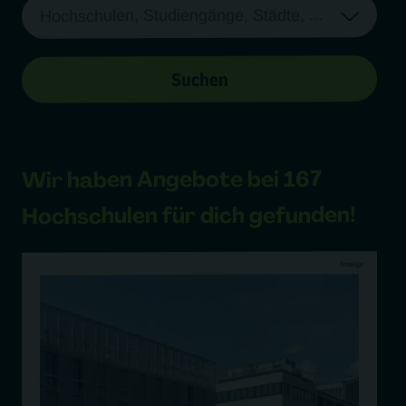
Suchen
167
bei
Angebote
Wir haben
für dich gefunden!
Hochschulen
Anzeige