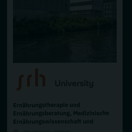
Ernährungstherapie und
Medizinische
,
Ernährungsberatung
Ernährungswissenschaft und
Ernährungstherapie
SRH University – Vollzeit